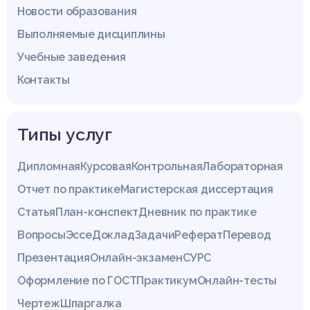
Новости образования
Выполняемые дисциплины
Учебные заведения
Контакты
Типы услуг
Дипломная
Курсовая
Контрольная
Лабораторная
Отчет по практике
Магистерская диссертация
Статья
План-конспект
Дневник по практике
Вопросы
Эссе
Доклад
Задачи
Реферат
Перевод
Презентация
Онлайн-экзамен
СУРС
Оформление по ГОСТ
Практикум
Онлайн-тесты
Чертеж
Шпаргалка