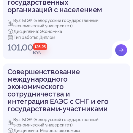
государственных
nnyh-uslug-nasovremennom-etape-obzor.
15. Хаирова, Э.А. Тенденции цифровизации и оценка индекса
организаций с населением
цифровой экономики и общества в странах ЕС, 2019. – С. 20
1-206.
Вуз: БГЭУ (Белорусский государственный
экономический университет)
Дисциплина: Экономика
Тип работы: Диплом
101,00
2. РЫНОК ИНФОРМАЦИОННЫХ УСЛУГ В СТРУКТУРЕ МИРОВ
126,25
ОЙ ЭКОНОМИКИ
BYN
2.1 Тенденции и перспективы развития мирового рынка инф
Купить эту работу
ормационных услуг
2.2 Участие Европейского союза в мировом рынке услуг
Совершенствование
Список использованных источников
международного
экономического
сотрудничества и
интеграция ЕАЭС с СНГ и его
государствами-участниками
Вуз: БГЭУ (Белорусский государственный
экономический университет)
Дисциплина: Мировая экономика