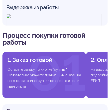
Выдержка из работы
Процесс покупки готовой
работы
01
1. Заказ готовой
2. Опл
Оставьте заявку по кнопке "купить ".
На вашу эл
Обязательно укажите правильный e-mail, на
подробная 
него вышлют инструкции по оплате и ваши
ЕРИП.
материалы.