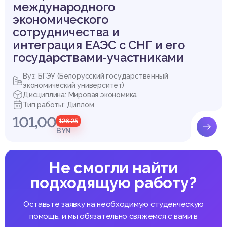
международного
экономического
сотрудничества и
интеграция ЕАЭС с СНГ и его
государствами-участниками
Вуз: БГЭУ (Белорусский государственный
экономический университет)
Дисциплина: Мировая экономика
Тип работы: Диплом
101,00
126,25
BYN
Не смогли найти
подходящую работу?
Оставьте заявку на необходимую студенческую
помощь, и мы обязательно свяжемся с вами в