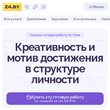
Меню
Все услуги
Дипломные
Курсовые
Контрольные
Лабо
ативн
Скачать готовую работу по теме
Креативность и
мотив достижения
и моти
в структуре
личности
Купить эту готовую работу
со скидкой за 151,00 BYN