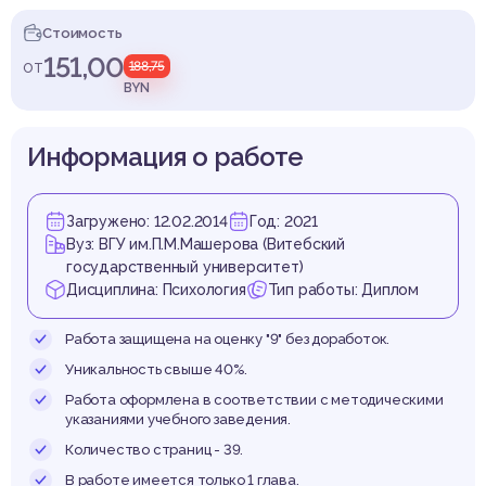
стиже
Стоимость
151,00
от
188,75
BYN
структ
Информация о работе
Загружено: 12.02.2014
Год: 2021
Вуз: ВГУ им.П.М.Машерова (Витебский
государственный университет)
ичнос
Дисциплина: Психология
Тип работы: Диплом
Работа защищена на оценку "9" без доработок.
Уникальность свыше 40%.
Работа оформлена в соответствии с методическими
указаниями учебного заведения.
Количество страниц - 39.
В работе имеется только 1 глава.