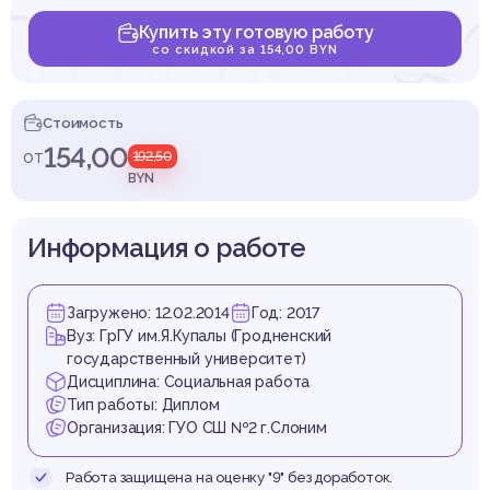
имиче
Купить эту готовую работу
со скидкой за 154,00 BYN
дикци
Стоимость
154,00
от
192,50
BYN
Информация о работе
ольни
Загружено: 12.02.2014
Год: 2017
Вуз: ГрГУ им.Я.Купалы (Гродненский
государственный университет)
Дисциплина: Социальная работа
Тип работы: Диплом
Организация: ГУО СШ №2 г.Слоним
Работа защищена на оценку "9" без доработок.