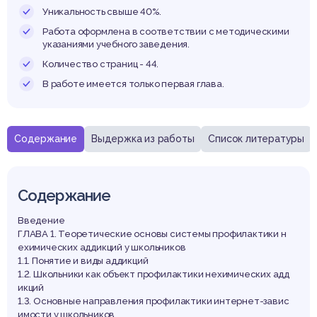
О СШ
Уникальность свыше 40%.
Работа оформлена в соответствии с методическими
указаниями учебного заведения.
Количество страниц - 44.
СЛОН
В работе имеется только первая глава.
Содержание
Выдержка из работы
Список литературы
Содержание
Введение
ГЛАВА 1. Теоретические основы системы профилактики н
ехимических аддикций у школьников
1.1. Понятие и виды аддикций
1.2. Школьники как объект профилактики нехимических адд
икций
1.3. Основные направления профилактики интернет-завис
имости у школьников