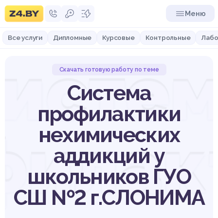
Меню
Все услуги
Дипломные
Курсовые
Контрольные
Лабо
исте
Скачать готовую работу по теме
Система
профилактики
нехимических
филак
аддикций у
школьников ГУО
СШ №2 г.СЛОНИМА