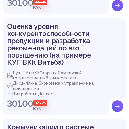
301,00
376,25
BYN
Оценка уровня
конкурентоспособности
продукции и разработка
рекомендаций по его
повышению (на примере
КУП ВКК Витьба)
Вуз: ГГУ им.Ф.Скорины (Гомельский
государственный университет)
Дисциплина: Экономика и управление на
предприятии
Тип работы: Диплом
301,00
376,25
BYN
Коммуникации в системе