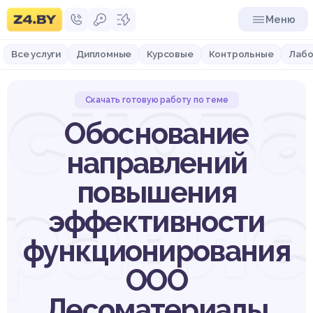
Меню
Все услуги
Дипломные
Курсовые
Контрольные
Лабо
снов
Скачать готовую работу по теме
Обоснование
направлений
повышения
равл
эффективности
функционирования
ООО
Лесоматериалы