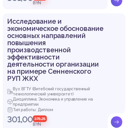
Заключение
BYN
Список использованных источников
Исследование и
экономическое обоснование
Выдержка из работы
основных направлений
повышения
производственной
эффективности
деятельности организации
на примере Сенненского
РУП ЖКХ
Вуз: ВГТУ (Витебский государственный
технологический университет)
Дисциплина: Экономика и управление на
предприятии
Тип работы: Диплом
301,00
376,25
BYN