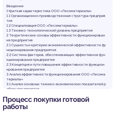
Введение
1 Краткая характеристика ООО «Лесоматериалы»
1.1 Организационно-производственная структура предприя
тия
1.2 Специализация ООО «Лесоматериалы»
1.3 Технико-технологический уровень предприятия
2 Теоретические основы эффективности функционирован
ия предприятия
2.1 Сущность и критерии экономической эффективности фу
нкционирования предприятия
2.2 Система факторов, обеспечивающих эффективное фун
кционирование предприятия
2.3 Концепция и пути повышения эффективности функцион
ирования предприятия
3 Анализ эффективности функционирования ООО «Лесома
териалы»
3.1 Анализ основных технико-экономических показателей р
аботы предприятия
3.2 Анализ факторов, определяющих эффективность функц
Процесс покупки готовой
ионирования предприятия
3.3 Оценка тенденций и выводы об эффективности функци
работы
онирования ООО «Лесоматериалы»
4 Экономическое обоснование направлений повышения э