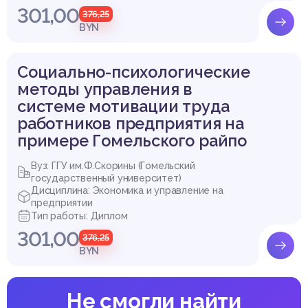
301,00
376,25
BYN
Социально-психологические
методы управления в
системе мотивации труда
работников предприятия на
примере Гомельского райпо
Вуз: ГГУ им.Ф.Скорины (Гомельский
государственный университет)
Дисциплина: Экономика и управление на
предприятии
Тип работы: Диплом
301,00
376,25
BYN
Не смогли найти