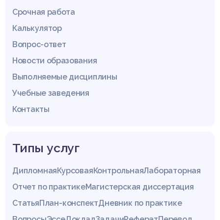
Срочная работа
Калькулятор
Вопрос-ответ
Новости образования
Выполняемые дисциплины
Учебные заведения
Контакты
Типы услуг
Дипломная
Курсовая
Контрольная
Лабораторная
Отчет по практике
Магистерская диссертация
Статья
План-конспект
Дневник по практике
Вопросы
Эссе
Доклад
Задачи
Реферат
Перевод