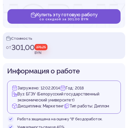
новы
Купить эту готовую работу
со скидкой за 301,00 BYN
струм
Стоимость
301,00
от
376,25
BYN
Информация о работе
тия б
Загружено: 12.02.2014
Год: 2018
Вуз: БГЭУ (Белорусский государственный
экономический университет)
Дисциплина: Маркетинг
Тип работы: Диплом
Работа защищена на оценку "8" без доработок.
Уникальность свыше 40%.