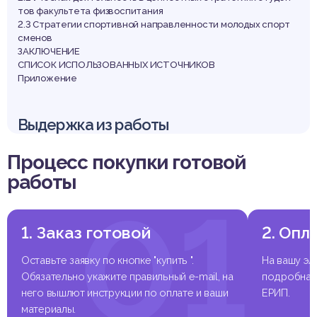
тов факультета физвоспитания
2.3 Стратегии спортивной направленности молодых спорт
сменов
ЗАКЛЮЧЕНИЕ
СПИСОК ИСПОЛЬЗОВАННЫХ ИСТОЧНИКОВ
Приложение
Выдержка из работы
Процесс покупки готовой
работы
01
1. Заказ готовой
2. Опл
Оставьте заявку по кнопке "купить ".
На вашу эл
Обязательно укажите правильный e-mail, на
подробная 
него вышлют инструкции по оплате и ваши
ЕРИП.
материалы.