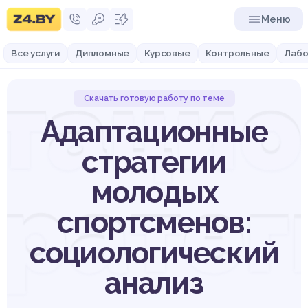
Меню
Все услуги
Дипломные
Курсовые
Контрольные
Лабо
таци
Скачать готовую работу по теме
Адаптационные
стратегии
тратег
молодых
спортсменов:
социологический
анализ