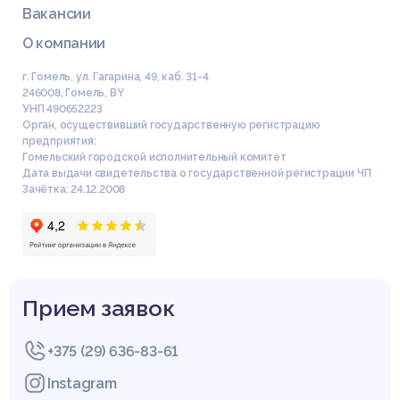
ик ТГУ. – №363. – С.175–178.
Вакансии
6. Ильинич, В.И. Студенческий спорт и жизнь: учеб. пособие
для студентов высших учебных заведений / В.И. Ильинич. –
О компании
М.: АО «Аспект Пресс», 1995. – 144 с.
7. Кирсанов, В. Спорт как институт социализации молодежи
г. Гомель, ул. Гагарина, 49, каб. 31-4
/ В. Кирсанов // Власть. – 2008. – №10. – С. 87–90.
246008
,
Гомель
,
BY
8. Логунова, Л. Ю. Адаптивные персонал-технологии в сист
УНП 490652223
еме образования // Социальное взаимодействие и политич
Орган, осуществивший государственную регистрацию
предприятия:
еские процессы на территории (материалы республиканс
Гомельский городской исполнительный комитет
кой научно-практической конференции). Ч. 2. Кемерово, 199
Дата выдачи свидетельства о государственной регистрации ЧП
7. – С. 107–110.
Зачётка: 24.12.2008
9. Матвеев, Л.П. Общая теория спорта и ее прикладные асп
екты / Л.П. Матвеев. – СПб.: Изд-во «Лань», 2005. – 384 с
10. Смирнов, А.А. адаптация студентов и образ вуза: моногра
фия / А.А. Смирнов, Н.Г. Живаев; Ярославский государствен
ный университет им. П.Г. Демидова. – Ярославль: ЯрГУ, 201
0. – 168 с.
11. Токарева, Г. Ф. Структура социально-профессиональной
Прием заявок
адаптации студентов в вузе // Объединенный журнал. – 20
05. – № 27. – С. 25–30.
12. Ядов, В.А. Социологическое исследование: методология,
+375 (29) 636-83-61
программа, методы / В.А. Ядов. – М.: Наука, 1972. – 266 с.
Instagram