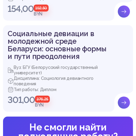
154,00
192,50
BYN
Социальные девиации в
молодежной среде
Беларуси: основные формы
и пути преодоления
Вуз: БГУ (Белорусский государственный
университет)
Дисциплина: Социология девиантного
поведения
Тип работы: Диплом
301,00
376,25
BYN
Не смогли найти