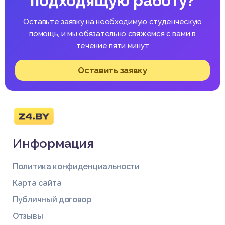
подходящую работу?
Оставьте заявку на необходимую студенческую
помощь, и мы обязательно свяжемся с вами в
течение пяти минут
Список литературы
Оставить заявку
1. Бозаджиев, В. Л. Аксиологический подход как фактор ада
птации студентов к обучению в вузе/ В.Л. Бозаджиев – Чел
ябинск: Из-во «Дизайн-Бюро», 2002. – 134 с.
2. Дичев, Т.Г. Методологические и социальные аспекты про
блемы адаптации человека : автореф. дисс. канд. пед. наук
Информация
/Т.Г. Дичев ; М., 1973. – 22 с.
3. Дмитриева, О. В. Образовательное пространство и соци
ализация личности: Монография / О.В. Дмитриева – Оренбу
Политика конфиденциальности
рг: РИК ГОУ ОГУ, 2003. – 139 с.
4. Журавлев, А.Л. Психология адаптации и социальная сред
Карта сайта
а: современные подходы, проблемы, перспективы / А.Л. Жу
Публичный договор
равлев, Л.Г. Дикая. – Москва: ПЕРСЭ, 2005. – 624 с.
5. Загревская, А.И. Спорт и спортивная культура студентов
Отзывы
в системе высшего образования / А.И. Загревская // Вестн