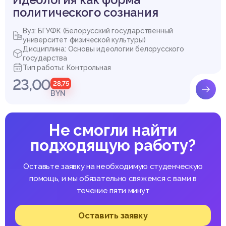
политического сознания
Вуз: БГУФК (Белорусский государственный
университет физической культуры)
Дисциплина: Основы идеологии белорусского
государства
Тип работы: Контрольная
23,00
28,75
BYN
Не смогли найти
подходящую работу?
Оставьте заявку на необходимую студенческую
помощь, и мы обязательно свяжемся с вами в
течение пяти минут
Оставить заявку