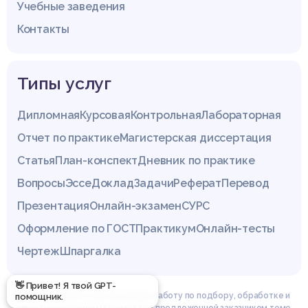
Учебные заведения
Контакты
Типы услуг
Дипломная
Курсовая
Контрольная
Лабораторная
Отчет по практике
Магистерская диссертация
Статья
План-конспект
Дневник по практике
Вопросы
Эссе
Доклад
Задачи
Реферат
Перевод
Презентация
Онлайн-экзамен
СУРС
Оформление по ГОСТ
Практикум
Онлайн-тесты
Чертеж
Шпаргалка
👋 Привет! Я твой GPT-
Эксперты сайта z4.by проводят работу по подбору, обработке и
помощник.