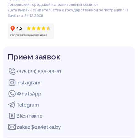
еский курс: Учебник для 10 класса. М.: Лаборатория Базовых
Гомельский городской исполнительный комитет
Знаний, 2001.
Дата выдачи свидетельства о государственной регистрации ЧП
2. Колин, К. Информационная глобализация общества и гума
Зачётка: 24.12.2008
нитарная революция // Аlmа Маtеr (Вестник высшей школ
ы). 2002. № 8.
3. Лапчик, М.П., Семакин, И. Г., Хеннер, Е. К. Методика препод
авания информатики: Учеб. пособие для студ. лед. вузов/По
д общей ред. М.П. Лапчика. М.: Издательский центр «Академ
ия», 2001.
Прием заявок
+375 (29) 636-83-61
ВВЕДЕНИЕ
Instagram
Глава 1. Информационный процесс в природе, обществе и к
омпьютерных системах
WhatsApp
Глава 2. Новые информационные технологии
Купить эту работу
Глава 3. Презентация в PowerPoint
Telegram
ЗАКЛЮЧЕНИЕ
СПИСОК ИСПОЛЬЗОВАННОЙ ЛИТЕРАТУРЫ
ВКонтакте
zakaz@za4etka.by