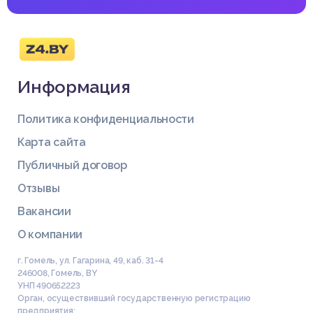
Информация
Политика конфиденциальности
Карта сайта
Публичный договор
Отзывы
Вакансии
О компании
г. Гомель, ул. Гагарина, 49, каб. 31-4
246008
,
Гомель
,
BY
Список литературы
УНП 490652223
Орган, осуществивший государственную регистрацию
1. Бешенков, С. А., Ракитша, Е. А. Информатика. Систематич
предприятия: