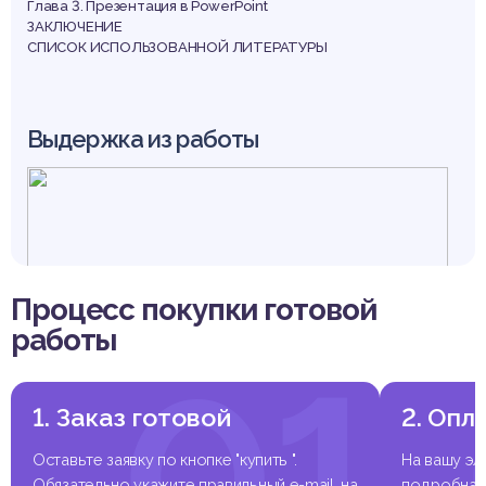
Глава 3. Презентация в PowerPoint
ЗАКЛЮЧЕНИЕ
СПИСОК ИСПОЛЬЗОВАННОЙ ЛИТЕРАТУРЫ
Выдержка из работы
Процесс покупки готовой
работы
01
1. Заказ готовой
2. Опл
Оставьте заявку по кнопке "купить ".
На вашу эл
Обязательно укажите правильный e-mail, на
подробная 