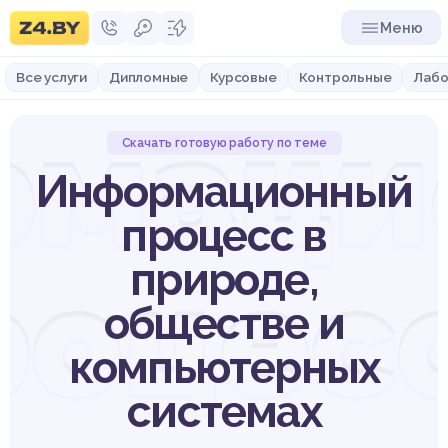
Меню
Все услуги
Дипломные
Курсовые
Контрольные
Лабо
рмаци
Скачать готовую работу по теме
Информационный
процесс в
роцесс
природе,
обществе и
компьютерных
системах