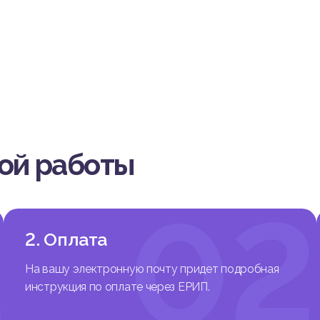
вой работы
1
02
2. Оплата
На вашу электронную почту придет подробная
инструкция по оплате через ЕРИП.