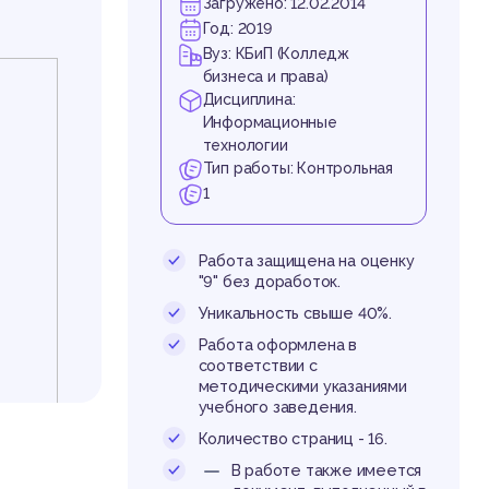
Загружено: 12.02.2014
Год: 2019
Вуз: КБиП (Колледж
бизнеса и права)
Дисциплина:
Информационные
технологии
Тип работы: Контрольная
1
Работа защищена на оценку
"9" без доработок.
Уникальность свыше 40%.
Работа оформлена в
соответствии с
методическими указаниями
учебного заведения.
Количество страниц - 16.
В работе также имеется