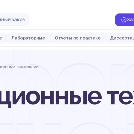
чный заказ
За
фо
е
Лабораторные
Отчеты по практике
Диссерта
ионные технологии
ионные те