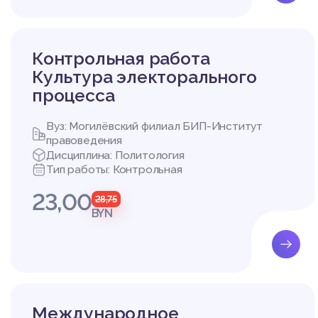
Контрольная работа
Культура электорального
процесса
Вуз: Могилёвский филиал БИП-Институт
правоведения
Дисциплина: Политология
Тип работы: Контрольная
23,00
28,75
BYN
Международное