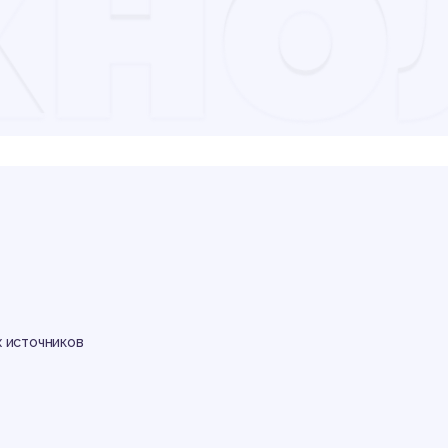
хно
 источников