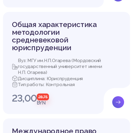
Общая характеристика
методологии
средневековой
юриспруденции
Вуз: МГУ им.Н.П.Огарева (Мордовский
государственный университет имени
Н.П. Огарева)
Дисциплина: Юриспруденция
Тип работы: Контрольная
23,00
28,75
BYN
Международное право