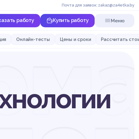
Почта для заявок: zakaz@za4etka.by
казать работу
Купить работу
Меню
рма
ция
Онлайн-тесты
Цены и сроки
Рассчитать сто
хнологии