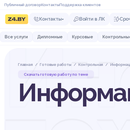
Публичный договор
Контакты
Поддержка клиентов
Контакты
Войти в ЛК
Сро
Ин
Все услуги
Дипломные
Курсовые
Контрольны
Главная
Готовые работы
Контрольная
Информац
Скачать готовую работу по теме
Информац