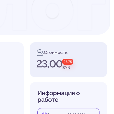
лог
Стоимость
23,00
28,75
BYN
Информация о
работе