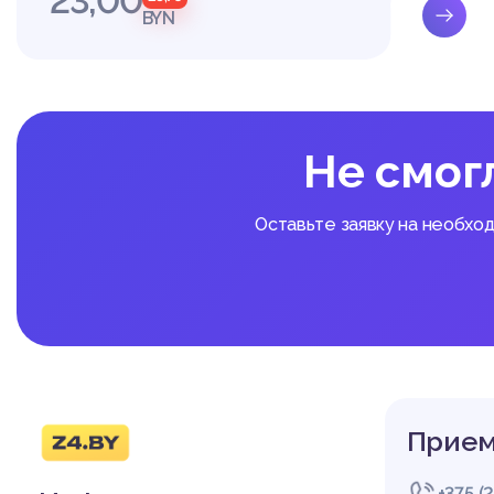
23,00
BYN
Не смог
Оставьте заявку на необхо
Прием
+375 (