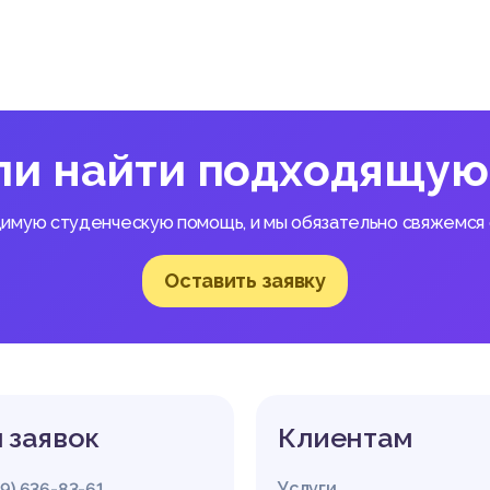
ли найти подходящую
димую студенческую помощь, и мы обязательно свяжемся с
Оставить заявку
 заявок
Клиентам
Услуги
29) 636-83-61