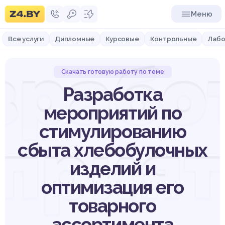
Меню
Все услуги
Дипломные
Курсовые
Контрольные
Лабо
зрабо
Скачать готовую работу по теме
Разработка
мероприятий по
стимулированию
прият
сбыта хлебобулочных
изделий и
оптимизация его
товарного
ассортимента