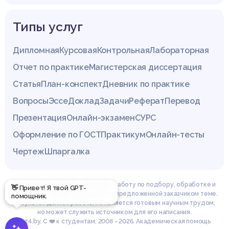
Типы услуг
Дипломная
Курсовая
Контрольная
Лабораторная
Отчет по практике
Магистерская диссертация
Статья
План-конспект
Дневник по практике
Вопросы
Эссе
Доклад
Задачи
Реферат
Перевод
Презентация
Онлайн-экзамен
СУРС
Оформление по ГОСТ
Практикум
Онлайн-тесты
Чертеж
Шпаргалка
Эксперты сайта z4.by проводят работу по подбору, обработке и
👋 Привет! Я твой GPT-
структурированию материала по предложенной заказчиком теме.
помощник.
Результат данной работы не является готовым научным трудом,
но может служить источником для его написания.
© z4.by. С ❤️ к студентам, 2008 - 2026. Академическая помощь