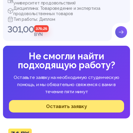
университет продовольствия)
Дисциплина: Товароведение и экспертиза
продовольственных товаров
Тип работы: Диплом
301,00
376,25
BYN
Не смогли найти
подходящую работу?
Оставьте заявку на необходимую студенческую
помощь, и мы обязательно свяжемся с вами в
течение пяти минут
Оставить заявку