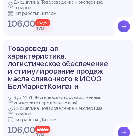
Дисциплина: Товароведение и экспертиза
Приложение Г Отчет о продаже и запасах товаров за 2015 г
товаров
од
Тип работы: Диплом
Приложение Д Анализ маркировки хлеба
106,00
Приложение Е Анализ органолептических показателей хле
132,50
ба
BYN
Приложение Ж Изучение спроса потребителей
Товароведная
Выдержка из работы
характеристика,
логистическое обеспечение
и стимулирование продаж
масла сливочного в ИООО
БелМаркетКомпани
Вуз: МГУП (Могилёвский государственный
университет продовольствия)
Дисциплина: Товароведение и экспертиза
товаров
Тип работы: Диплом
106,00
132,50
BYN