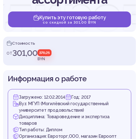
улиро
Купить эту готовую работу
со скидкой за 301,00 BYN
сбыт
Стоимость
301,00
от
376,25
BYN
Информация о работе
обул
Загружено: 12.02.2014
Год: 2017
Вуз: МГУП (Могилёвский государственный
университет продовольствия)
Дисциплина: Товароведение и экспертиза
товаров
Тип работы: Диплом
Организация: Евроторг,ООО, магазин Евроопт