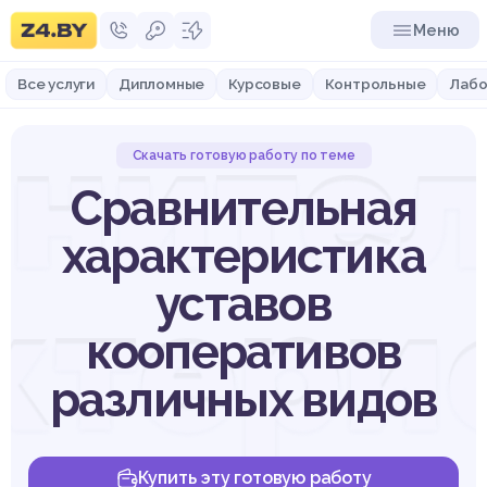
Меню
Все услуги
Дипломные
Курсовые
Контрольные
Лабо
ните
Скачать готовую работу по теме
Сравнительная
характеристика
ктери
уставов
кооперативов
различных видов
Купить эту готовую работу