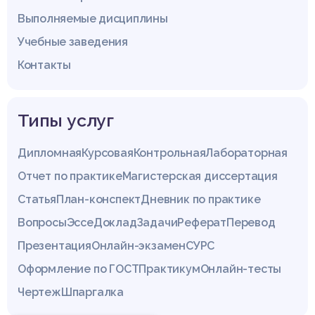
Выполняемые дисциплины
Учебные заведения
Контакты
Типы услуг
Дипломная
Курсовая
Контрольная
Лабораторная
Отчет по практике
Магистерская диссертация
Статья
План-конспект
Дневник по практике
Вопросы
Эссе
Доклад
Задачи
Реферат
Перевод
Презентация
Онлайн-экзамен
СУРС
Оформление по ГОСТ
Практикум
Онлайн-тесты
Чертеж
Шпаргалка