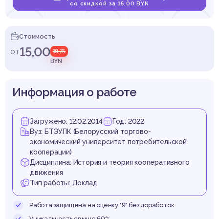
уставо
со скидкой за 15,00 BYN
Стоимость
15,00
от
18,75
перат
BYN
Информация о работе
Загружено: 12.02.2014
Год: 2022
злич
Вуз: БТЭУПК (Белорусский торгово-
экономический университет потребительской
кооперации)
Дисциплина: История и теория кооперативного
движения
Тип работы: Доклад
Работа защищена на оценку "9" без доработок.
Уникальность свыше 60%.