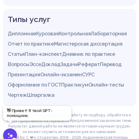
Типы услуг
Дипломная
Курсовая
Контрольная
Лабораторная
Отчет по практике
Магистерская диссертация
Статья
План-конспект
Дневник по практике
Вопросы
Эссе
Доклад
Задачи
Реферат
Перевод
Презентация
Онлайн-экзамен
СУРС
Оформление по ГОСТ
Практикум
Онлайн-тесты
Чертеж
Шпаргалка
👋 Привет! Я твой GPT-
Эксперты сайта z4.by проводят работу по подбору, обработке и
помощник.
структурированию материала по предложенной заказчиком теме.
Результат данной работы не является готовым научным трудом,
но может служить источником для его написания.
© z4.by. С ❤️ к студентам, 2008 - 2026. Академическая помощь