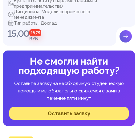
Вуз: ИПП (Институт парламентаризма и
предпринимательства)
Дисциплина: Модели современного
менеджмента
Тип работы: Доклад
15,00
18,75
BYN
Не смогли найти
подходящую работу?
Оставьте заявку на необходимую студенческую
помощь, и мы обязательно свяжемся с вами в
течение пяти минут
Оставить заявку