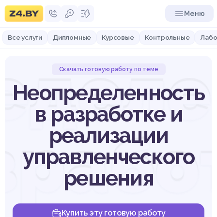
Меню
Все услуги
Дипломные
Курсовые
Контрольные
Лабо
еделе
Скачать готовую работу по теме
Неопределенность
в разработке и
зрабо
реализации
управленческого
решения
Купить эту готовую работу