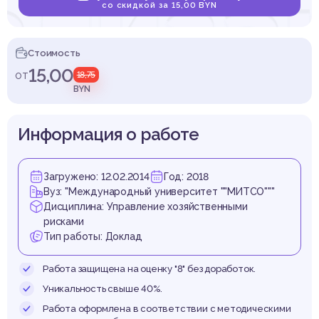
ализа
со скидкой за 15,00 BYN
Стоимость
15,00
от
18,75
вленче
BYN
Информация о работе
Загружено: 12.02.2014
Год: 2018
ешен
Вуз: "Международный университет ""МИТСО"""
Дисциплина: Управление хозяйственными
рисками
Тип работы: Доклад
Работа защищена на оценку "8" без доработок.
Уникальность свыше 40%.
Работа оформлена в соответствии с методическими