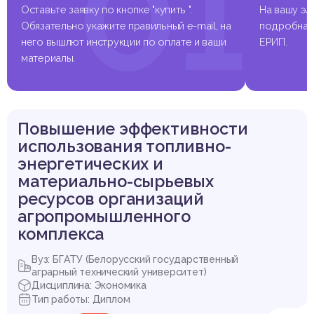
01
Выдержка из работы
Оставьте заявку по кнопке "купить ".
На вашу эл
Обязательно укажите правильный e-mail, на
подробная 
него вышлют инструкции по оплате и ваши
ЕРИП.
материалы.
Повышение эффективности
использования топливно-
энергетических и
материально-сырьевых
ресурсов организаций
агропромышленного
комплекса
Вуз: БГАТУ (Белорусский государственный
аграрный технический университет)
Дисциплина: Экономика
Тип работы: Диплом