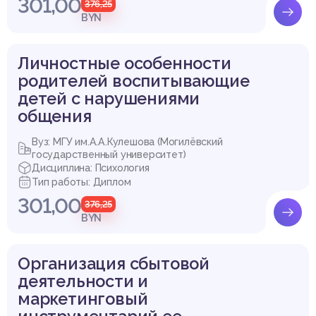
301,00
376,25
BYN
Личностные особенности
родителей воспитывающие
детей с нарушениями
общения
Вуз: МГУ им.А.А.Кулешова (Могилёвский
государственный университет)
Дисциплина: Психология
Тип работы: Диплом
301,00
376,25
BYN
Организация сбытовой
деятельности и
маркетинговый