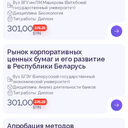
Вуз: ВГУ им.П.М.Машерова (Витебский
государственный университет)
Дисциплина: Биоэкология
Тип работы: Диплом
301,00
376,25
BYN
Рынок корпоративных
ценных бумаг и его развитие
в Республики Беларусь
Вуз: БГЭУ (Белорусский государственный
экономический университет)
Дисциплина: Анализ деятельности банков
Тип работы: Диплом
301,00
376,25
BYN
Апробация методов