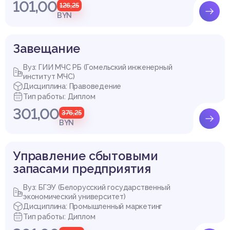
101,00
126,25
BYN
Завещание
Вуз: ГИИ МЧС РБ (Гомельский инженерный
институт МЧС)
Дисциплина: Правоведение
Тип работы: Диплом
301,00
376,25
BYN
Управление сбытовыми
запасами предприятия
Вуз: БГЭУ (Белорусский государственный
экономический университет)
Дисциплина: Промышленный маркетинг
Тип работы: Диплом