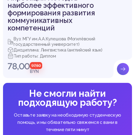
наиболее эффективного
формирования развития
коммуникативных
компетенций
Вуз: МГУ им.А.А.Кулешова (Могилёвский
государственный университет)
Дисциплина: Лингвистика (английский язык)
Тип работы: Диплом
78,00
97,50
BYN
Не смогли найти
подходящую работу?
Оставьте заявку на необходимую студенческую
помощь, и мы обязательно свяжемся с вами в
течение пяти минут