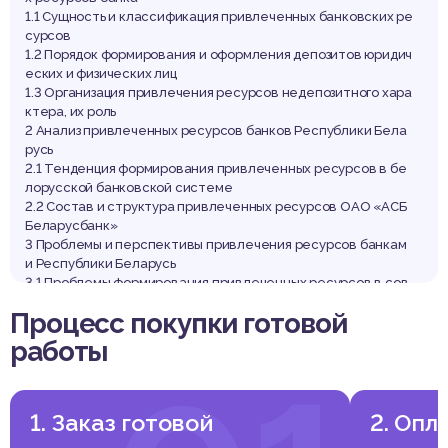
елару
1.1 Сущность и классификация привлеченных банковских ре
сурсов
1.2 Порядок формирования и оформления депозитов юридич
еских и физических лиц
1.3 Организация привлечения ресурсов недепозитного хара
ктера, их роль
2 Анализ привлеченных ресурсов банков Республики Бела
русь
2.1 Тенденция формирования привлеченных ресурсов в бе
лорусской банковской системе
2.2 Состав и структура привлеченных ресурсов ОАО «АСБ
Беларусбанк»
3 Проблемы и перспективы привлечения ресурсов банкам
и Республики Беларусь
3.1 Проблемы формирования привлеченных ресурсов в сов
ременных условиях
Процесс покупки готовой
3.2 Пути совершенствования деятельности банков в обла
сти привлечения ресурсов
работы
Заключение
Список использованных источников
Приложения
1. Заказ готовой
2. Опл