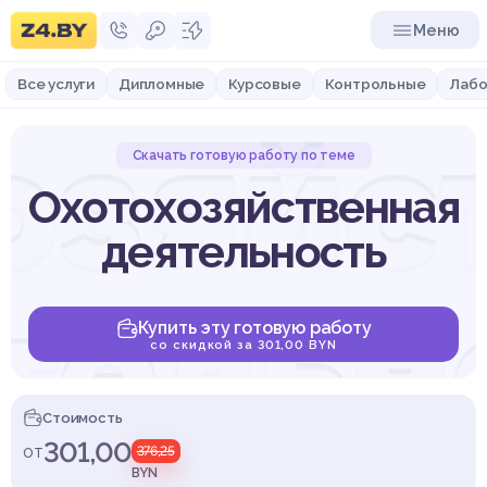
Меню
Все услуги
Дипломные
Курсовые
Контрольные
Лабо
озяйс
Скачать готовую работу по теме
Охотохозяйственная
деятельность
тельн
Купить эту готовую работу
со скидкой за 301,00 BYN
Стоимость
301,00
от
376,25
BYN