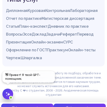
Дипломная
Курсовая
Контрольная
Лабораторная
Отчет по практике
Магистерская диссертация
Статья
План-конспект
Дневник по практике
Вопросы
Эссе
Доклад
Задачи
Реферат
Перевод
Презентация
Онлайн-экзамен
СУРС
Оформление по ГОСТ
Практикум
Онлайн-тесты
Чертеж
Шпаргалка
Эксперты сайта z4.by проводят работу по подбору, обработке и
👋 Привет! Я твой GPT-
структурированию материала по предложенной заказчиком теме.
помощник.
Результат данной работы не является готовым научным трудом,
но может служить источником для его написания.
© z4.by. С ❤️ к студентам, 2008 - 2026. Академическая помощь
студентам