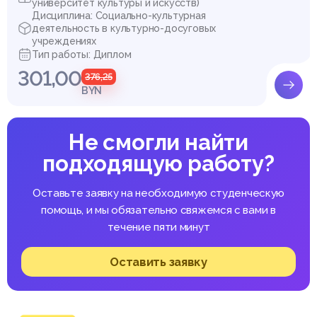
университет культуры и искусств)
Дисциплина: Социально-культурная
деятельность в культурно-досуговых
учреждениях
Тип работы: Диплом
301,00
376,25
BYN
Не смогли найти
подходящую работу?
Оставьте заявку на необходимую студенческую
помощь, и мы обязательно свяжемся с вами в
течение пяти минут
Оставить заявку
Список литературы
1. Аверин, В. А. Психология личности: учебное пособие / В.