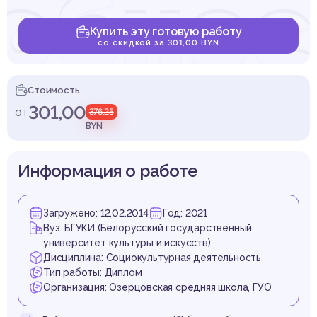
обнос
Купить эту готовую работу
со скидкой за 301,00 BYN
ладш
Стоимость
301,00
от
376,25
BYN
Информация о работе
ольни
Загружено: 12.02.2014
Год: 2021
Вуз: БГУКИ (Белорусский государственный
университет культуры и искусств)
Дисциплина: Социокультурная деятельность
Тип работы: Диплом
Организация: Озерцовская средняя школа, ГУО