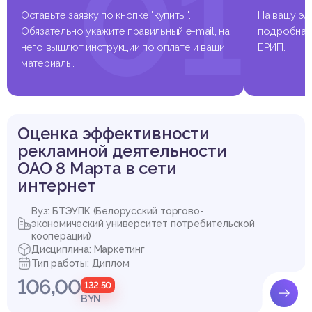
01
Приложения
Оставьте заявку по кнопке "купить ".
На вашу эл
Обязательно укажите правильный e-mail, на
подробная 
него вышлют инструкции по оплате и ваши
ЕРИП.
материалы.
Выдержка из работы
Оценка эффективности
рекламной деятельности
ОАО 8 Марта в сети
интернет
Вуз: БТЭУПК (Белорусский торгово-
экономический университет потребительской
кооперации)
Дисциплина: Маркетинг
Тип работы: Диплом
106,00
132,50
BYN