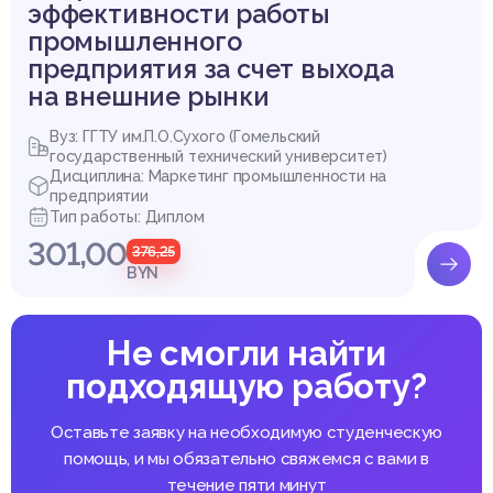
эффективности работы
промышленного
предприятия за счет выхода
на внешние рынки
Вуз: ГГТУ им.П.О.Сухого (Гомельский
государственный технический университет)
Дисциплина: Маркетинг промышленности на
предприятии
Тип работы: Диплом
301,00
376,25
BYN
Не смогли найти
подходящую работу?
Оставьте заявку на необходимую студенческую
помощь, и мы обязательно свяжемся с вами в
течение пяти минут