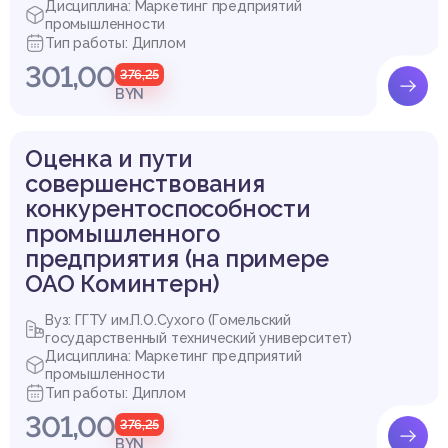
Дисциплина: Маркетинг предприятий
промышленности
Тип работы: Диплом
301,00
376,25
BYN
Оценка и пути
совершенствования
конкурентоспособности
промышленного
предприятия (на примере
ОАО Коминтерн)
Вуз: ГГТУ им.П.О.Сухого (Гомельский
государственный технический университет)
Дисциплина: Маркетинг предприятий
промышленности
Тип работы: Диплом
301,00
376,25
BYN