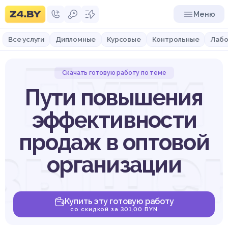
Меню
Все услуги
Дипломные
Курсовые
Контрольные
Лабо
Пути
Скачать готовую работу по теме
Пути повышения
эффективности
выше
продаж в оптовой
организации
Купить эту готовую работу
со скидкой за 301,00 BYN