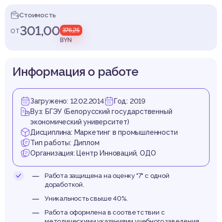
ктив
Стоимость
301,00
от
376,25
BYN
родаж
Информация о работе
Загружено: 12.02.2014
Год: 2019
Вуз: БГЭУ (Белорусский государственный
экономический университет)
птов
Дисциплина: Маркетинг в промышленности
Тип работы: Диплом
Организация: Центр Инноваций, ОДО
Работа защищена на оценку "7" с одной
доработкой.
Уникальность свыше 40%.
Работа оформлена в соответствии с
методическими указаниями учебного заведения.