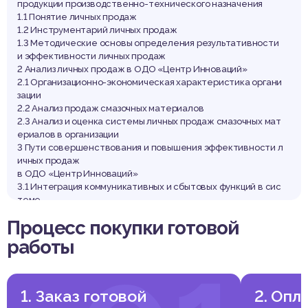
продукции производственно-технического назначения
1.1 Понятие личных продаж
1.2 Инструментарий личных продаж
1.3 Методические основы определения результативности
и эффективности личных продаж
2 Анализ личных продаж в ОДО «Центр Инноваций»
2.1 Организационно-экономическая характеристика органи
зации
2.2 Анализ продаж смазочных материалов
2.3 Анализ и оценка системы личных продаж смазочных мат
ериалов в организации
3 Пути совершенствования и повышения эффективности л
ичных продаж
в ОДО «Центр Инноваций»
3.1 Интеграция коммуникативных и сбытовых функций в сис
теме
управления отношениями с клиентами
Процесс покупки готовой
3.2 Повышение роли и качества презентации товарных пре
дложений
работы
3.3 Разработка и внедрение системы премирования персо
нала с учетом показателей удовлетворенности клиентов
обслуживанием
Заключение
1. Заказ готовой
2. Опл
Список использованных источников