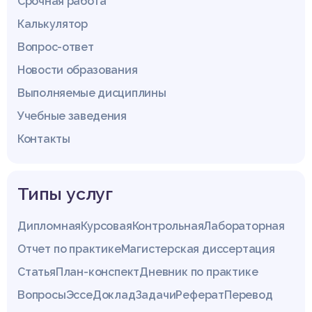
Срочная работа
Калькулятор
Вопрос-ответ
Новости образования
Выполняемые дисциплины
Учебные заведения
Контакты
Типы услуг
Дипломная
Курсовая
Контрольная
Лабораторная
Отчет по практике
Магистерская диссертация
Статья
План-конспект
Дневник по практике
Вопросы
Эссе
Доклад
Задачи
Реферат
Перевод