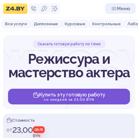
Меню
Все услуги
Дипломные
Курсовые
Контрольные
Лабо
жисс
Скачать готовую работу по теме
Режиссура и
мастерство актера
и
Купить эту готовую работу
со скидкой за 23,00 BYN
Стоимость
23,00
от
28,75
BYN