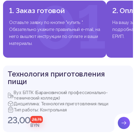
01
1. Заказ готовой
2. Опл
Выдержка из работы
Оставьте заявку по кнопке "купить ".
На вашу эл
Обязательно укажите правильный e-mail, на
подробная 
него вышлют инструкции по оплате и ваши
ЕРИП.
материалы.
Технология приготовления
пищи
Вуз: БПТК (Барановичский профессионально-
технический колледж)
Дисциплина: Технология приготовления пищи
Тип работы: Контрольная
23,00
28,75
BYN