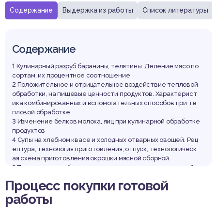
Содержание
Выдержка из работы
Список литературы
Содержание
1 Кулинарный разруб баранины, телятины. Деление мясо по
сортам, их процентное соотношение
2 Положительное и отрицательное воздействие тепловой
обработки, на пищевые ценности продуктов. Характерист
ика комбинированных и вспомогательных способов при те
пловой обработке
3 Изменение белков молока, яиц при кулинарной обработке
продуктов
4 Супы на хлебном квасе и холодных отварных овощей. Рец
ептура, технология приготовления, отпуск, технологическ
ая схема приготовления окрошки мясной сборной
5 Приготовление блюд из отварных, припущенных овощей и
картофеля, требования качества. Технологическая схема
Процесс покупки готовой
приготовления рагу из овощей
работы
Задача
Список использованных источников