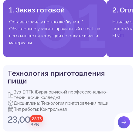
01
1. Заказ готовой
2. Опл
Оставьте заявку по кнопке "купить ".
На вашу эл
Обязательно укажите правильный e-mail, на
подробная 
него вышлют инструкции по оплате и ваши
ЕРИП.
материалы.
Технология приготовления
пищи
Вуз: БПТК (Барановичский профессионально-
технический колледж)
Дисциплина: Технология приготовления пищи
Тип работы: Контрольная
23,00
28,75
BYN