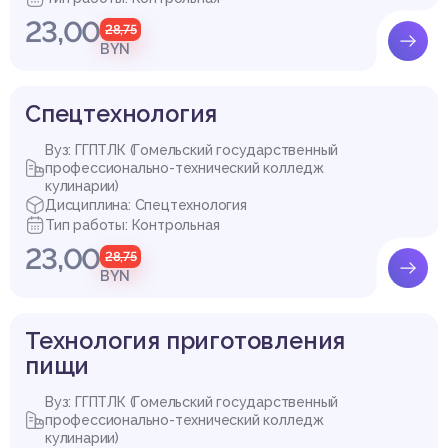
Составить меню обеденного лечебно-профилактического
Купить эту работу
рациона №1 – работа с радиоактивными ионизирующими из
23,00
28,75
лучениями
BYN
Спецтехнология
Вуз: ГГПТЛК (Гомельский государственный
профессионально-технический колледж
кулинарии)
Дисциплина: Спецтехнология
Тип работы: Контрольная
23,00
28,75
BYN
Технология приготовления
пищи
Вуз: ГГПТЛК (Гомельский государственный
профессионально-технический колледж
кулинарии)