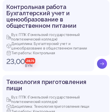
Контрольная работа
Бухгалтерский учет и
ценообразование в
общественном питании
Вуз: ГГПК (Гомельский государственный
политехнический колледж)
Дисциплина: Бухгалтерский учет и
ценообразование в общественном питании
Тип работы: Контрольная
Список литературы
23,00
28,75
1 Иванов Н.Н. Калорийность питания: таблицы, схемы, метод
BYN
ики. – Ростов н/Д: Феникс, 2009.
2 Сборник рецептур блюд и кулинарных изделий для предпр
иятий общественного питания всех форм собственности /
Технология приготовления
Министерство торговли Республики Беларусь. - Минск: «Бе
пищи
лорусская ассоциация кулинаров», 1996. - 614 с.
Вуз: ГГПК (Гомельский государственный
политехнический колледж)
Дисциплина: Технология приготовления пищи
Тип работы: Контрольная