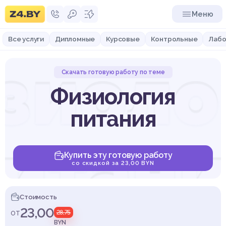
Меню
Все услуги
Дипломные
Курсовые
Контрольные
Лабо
зиоло
Скачать готовую работу по теме
Физиология
питания
итан
Купить эту готовую работу
со скидкой за 23,00 BYN
Стоимость
23,00
от
28,75
BYN