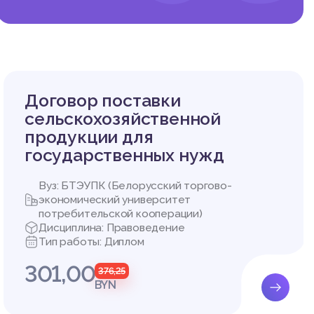
я, ее с
ается к
и ее ос
конност
Договор поставки
сельскохозяйственной
продукции для
государственных нужд
софов и
совреме
Вуз: БТЭУПК (Белорусский торгово-
кина и д
экономический университет
потребительской кооперации)
ссмотре
Дисциплина: Правоведение
ма, охва
Тип работы: Диплом
нести в
301,00
значени
376,25
BYN
теза, и