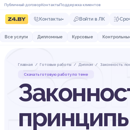
Публичный договор
Контакты
Поддержка клиентов
Контакты
Войти в ЛК
Сро
За
Все услуги
Дипломные
Курсовые
Контрольны
Главная
Готовые работы
Диплом
Законность: по
Скачать готовую работу по теме
Законност
принципы