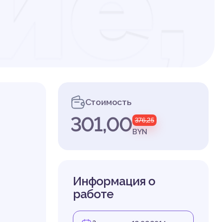
ие,
ип
Стоимость
301,00
376,25
тии
BYN
Информация о
работе