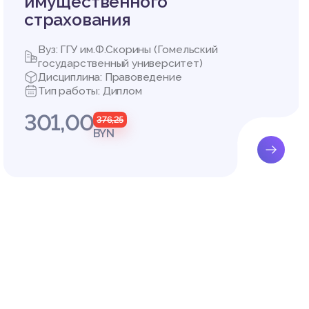
имущественного
правово
страхования
тия реа
площени
Вуз: ГГУ им.Ф.Скорины (Гомельский
государственный университет)
ее надл
Дисциплина: Правоведение
истемы,
Тип работы: Диплом
ости мо
роизвол
301,00
376,25
 к госу
BYN
в и угр
ия, изби
ом, огр
о проти
и верхов
етическ
твовани
е преод
омплекс