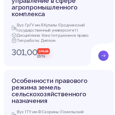
управление в сфере
вязью с другими ключе
агропромышленного
е государство, права 
комплекса
лизации и защиты эти
е в жизнь.
Вуз: ГрГУ им.Я.Купалы (Гродненский
Нельзя не отметить и 
государственный университет)
ежащее обеспечение я
Дисциплина: Конституционное право
поддержания правопор
Тип работы: Диплом
жет привести к серьез
властей, ущемление пр
301,00
376,25
дарству и его институ
BYN
Особую актуальность 
оз, с которыми сталкив
рательное применение
аничение свободы слов
Особенности правового
воречат принципу зако
енства права.
режима земель
Таким образом, исслед
сельскохозяйственного
ие знания в этой обла
назначения
ю механизмов обеспеч
олению возникающих вы
При рассмотрении пон
Вуз: ГГУ им.Ф.Скорины (Гомельский