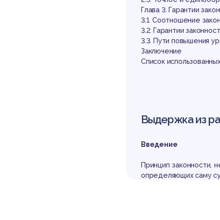
Глава 3. Гарантии зако
3.1. Соотношение зако
3.2. Гарантии законнос
3.3. Пути повышения у
Заключение
Список использованных
Выдержка из р
Введение
Принцип законности, 
определяющих саму сут
одят в историю право
о необходимости собл
е. На протяжении век
мыслами и интерпрета