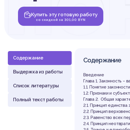
по
Купить эту готовую работу
пр
со скидкой за 301,00 BYN
Содержание
Содержание
Выдержка из работы
га
Введение
Глава 1. Законность –
Список литературы
1.1. Понятие законност
1.2. Признаки и субъек
Полный текст работы
Глава 2. Общая характ
2.1. Принцип единства 
2.2. Принцип верховен
2.3. Равенство всех п
2.4. Принцип неотврат
2.5. Точное и единооб