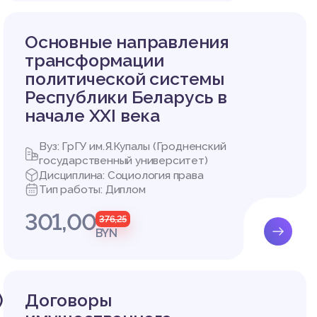
о-юриди
ю указа
Основные направления
ации, и
трансформации
политической системы
Республики Беларусь в
начале XXI века
Вуз: ГрГУ им.Я.Купалы (Гродненский
ходящую
государственный университет)
 являясь
Дисциплина: Социология права
ь прони
Тип работы: Диплом
 незыбл
низаций
301,00
376,25
BYN
анным. Н
ре разв
у перио
бходимы
)
Договоры
взаимос