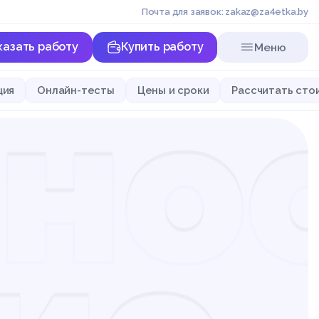
Почта для заявок: zakaz@za4etka.by
казать работу
Купить работу
Меню
нос
ция
Онлайн-тесты
Цены и сроки
Рассчитать сто