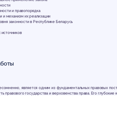
нности
нности и правопорядка
ти и механизм их реализации
ровня законности в Республике Беларусь
 источников
аботы
несомненно, является одним из фундаментальных правовых пост
ь правового государства и верховенства права. Его глубокие к
вой мысли, берущую начало еще в идеях древнегреческих фи
юдения законов как залога стабильности и справедливости в 
ов концепция законности претерпевала эволюцию, обогащаясь н
циями, отражая динамику общественных отношений и правовы