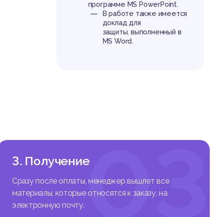
программе MS PowerPoint.
В работе также имеется
ватываю
доклад для
ипам пр
защиты, выполненный в
оеобраз
MS Word.
спечива
печении
го функ
глобали
азвитие
стве га
доления
03
арируем
нности,
3. Получение
 законо
верие к
Сразу после оплаты, менеджер вышлет все
тся акт
материалы, которые относятся к заказу, на
я совер
электронную почту.