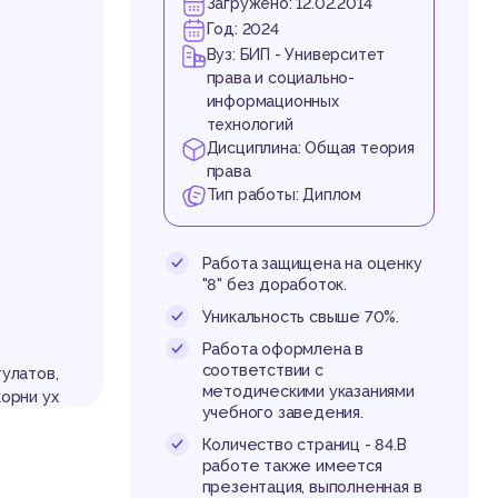
Загружено: 12.02.2014
Год: 2024
Вуз: БИП - Университет
права и социально-
информационных
технологий
Дисциплина: Общая теория
права
Тип работы: Диплом
Работа защищена на оценку
"8" без доработок.
Уникальность свыше 70%.
Работа оформлена в
соответствии с
улатов,
методическими указаниями
орни ух
учебного заведения.
лософов
обществ
Количество страниц - 84.В
работе также имеется
овыми с
презентация, выполненная в
х систе