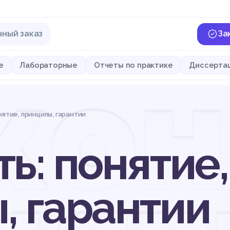
чный заказ
За
кон
е
Лабораторные
Отчеты по практике
Диссерта
нятие, принципы, гарантии
ь: понятие,
, гарантии