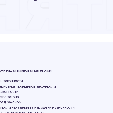
нят
инц
ран
 важнейшая правовая категория
и
ты законности
еристика принципов законности
законности
ства закона
еред законом
имости наказания за нарушение законности
разное применение закона