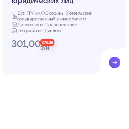
юридических лиц
выми правовыми категориями, такими как верховенство права, 
и свободы человека. Законность выступает как важнейшая гаран
Вуз: ГГУ им.Ф.Скорины (Гомельский
х фундаментальных принципов, обеспечивая их практическое во
государственный университет)
Дисциплина: Правоведение
практическую значимость исследования законности, поскольку 
Тип работы: Диплом
вляется залогом эффективного функционирования правовой с
ядка и стабильности в обществе. Нарушение принципа законн
301,00
376,25
ным негативным последствиям, таким как правовой нигилизм, п
BYN
ав и свобод граждан, что, в свою очередь, подрывает доверие
там.
вопрос законности приобретает в условиях современных вызово
аются многие страны. Речь идет о таких проблемах, как коррупц
 законов, нарушение принципа равенства перед законом и суд
а и других гражданских прав. Эти негативные явления не тольк
нности, но и ставят под угрозу основы правового государства 
ование понятия законности позволяет не только углубить теор
сти, но и выработать практические рекомендации по совершенс
ения законности, укреплению гарантий ее соблюдения, а такж
зовов и угроз.
ятия законности необходимо учитывать его многогранность и к