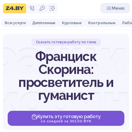
Меню
Все услуги
Дипломные
Курсовые
Контрольные
Лабо
ранци
Скачать готовую работу по теме
Франциск
Скорина:
корин
просветитель и
гуманист
Купить эту готовую работу
со скидкой за 301,00 BYN