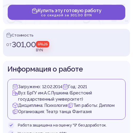
ентац
Купить эту готовую работу
со скидкой за 301,00 BYN
ртист
Стоимость
301,00
от
376,25
BYN
Информация о работе
цеваль
Загружено: 12.02.2014
Год: 2021
Вуз: БрГУ им.А.С.Пушкина (Брестский
государственный университет)
Дисциплина: Психология
Тип работы: Диплом
Организация: Театр танца Фантазия
Работа защищена на оценку "9" без доработок.