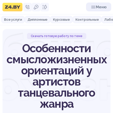
Меню
Все услуги
Дипломные
Курсовые
Контрольные
Лабо
бенн
Скачать готовую работу по теме
Особенности
смысложизненных
ожиз
ориентаций у
артистов
танцевального
жанра