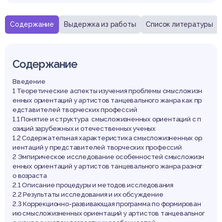
Содержание
Выдержка из работы
Список литературы
Содержание
Введение
1 Теоретические аспекты изучения проблемы смысложизн
енных ориентаций у артистов танцевального жанра как пр
едставителей творческих профессий
1.1 Понятие и структура смысложизненных ориентаций с п
озиций зарубежных и отечественных ученых
1.2 Содержательная характеристика смысложизненных ор
иентаций у представителей творческих профессий
2 Эмпирическое исследование особенностей смысложизн
енных ориентаций у артистов танцевального жанра разног
о возраста
2.1 Описание процедуры и методов исследования
2.2 Результаты исследования и их обсуждение
2.3 Коррекционно-развивающая программа по формирован
ию смысложизненных ориентаций у артистов танцевальног