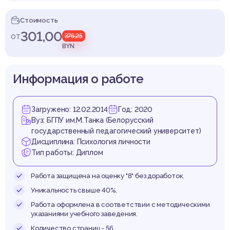
пешно
Стоимость
301,00
от
376,25
BYN
нима
Информация о работе
Загружено: 12.02.2014
Год: 2020
Вуз: БГПУ им.М.Танка (Белорусский
государственный педагогический университет)
тельн
Дисциплина: Психология личности
Тип работы: Диплом
Работа защищена на оценку "8" без доработок.
Уникальность свыше 40%.
Работа оформлена в соответствии с методическими
указаниями учебного заведения.
Количество страниц - 56.