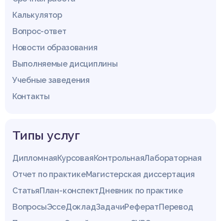
Калькулятор
Вопрос-ответ
Новости образования
Выполняемые дисциплины
Учебные заведения
Контакты
Типы услуг
Дипломная
Курсовая
Контрольная
Лабораторная
Отчет по практике
Магистерская диссертация
Статья
План-конспект
Дневник по практике
Вопросы
Эссе
Доклад
Задачи
Реферат
Перевод