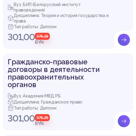
Вуз: БИП (Белорусский институт
правоведения)
Дисциплина: Теория и история государства и
права
Тип работы: Диплом
301,00
376,25
BYN
Гражданско-правовые
договоры в деятельности
правоохранительных
органов
Вуз: Академия МВД РБ
Дисциплина: Гражданское право
Тип работы: Диплом
301,00
376,25
BYN