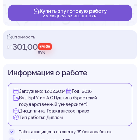
клам
Купить эту готовую работу
со скидкой за 301,00 BYN
тельн
Стоимость
301,00
от
376,25
BYN
Информация о работе
еспуб
Загружено: 12.02.2014
Год: 2016
Вуз: БрГУ им.А.С.Пушкина (Брестский
государственный университет)
Дисциплина: Гражданское право
Тип работы: Диплом
Работа защищена на оценку "8" без доработок.