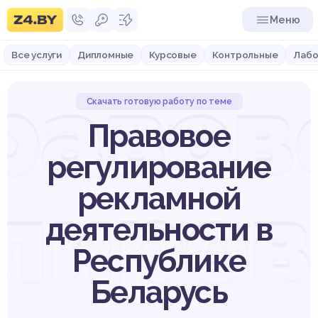
Меню
Все услуги
Дипломные
Курсовые
Контрольные
Лабо
равов
Скачать готовую работу по теме
Правовое
регулирование
лиро
рекламной
деятельности в
Республике
Беларусь