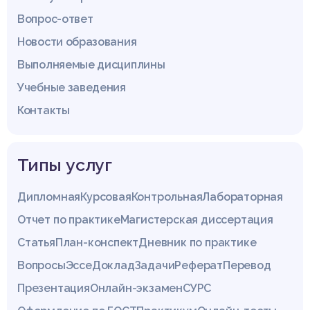
Вопрос-ответ
Новости образования
Выполняемые дисциплины
Учебные заведения
Контакты
Типы услуг
Дипломная
Курсовая
Контрольная
Лабораторная
Отчет по практике
Магистерская диссертация
Статья
План-конспект
Дневник по практике
Вопросы
Эссе
Доклад
Задачи
Реферат
Перевод
Презентация
Онлайн-экзамен
СУРС