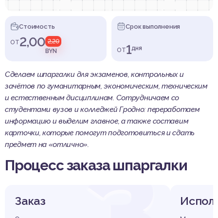
Стоимость
Срок выполнения
2,00
от
2,20
1
от
дня
BYN
Сделаем шпаргалки для экзаменов, контрольных и
зачётов по гуманитарным, экономическим, техническим
и естественным дисциплинам. Сотрудничаем со
студентами вузов и колледжей Гродно: переработаем
информацию и выделим главное, а также составим
карточки, которые помогут подготовиться и сдать
предмет на «отлично».
З
Процесс заказа шпаргалки
Заказ
Испол