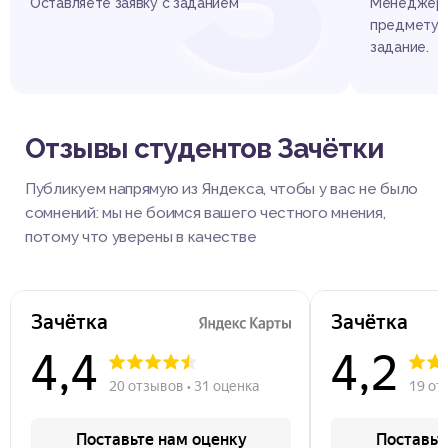
Оставляете заявку с заданием
Менеджер 
предмету, 
задание.
Отзывы студентов Зачётки
Публикуем напрямую из Яндекса, чтобы у вас не было
сомнений: мы не боимся вашего честного мнения,
потому что уверены в качестве