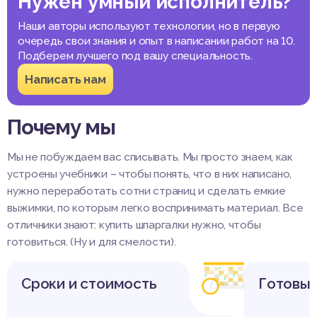
Нужен умный исполнитель?
Наши авторы используют технологии, но в первую
очередь свои знания и опыт в написании работ на 10.
Подберем лучшего под вашу специальность.
Написать нам
Почему мы
Мы не побуждаем вас списывать. Мы просто знаем, как
устроены учебники – чтобы понять, что в них написано,
нужно переработать сотни страниц и сделать емкие
выжимки, по которым легко воспринимать материал. Все
отличники знают: купить шпаргалки нужно, чтобы
готовиться. (Ну и для смелости).
Сроки и стоимость
Готовые