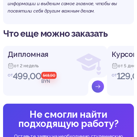
информации и выделим самое главное, чтобы вы
посвятили себя другим важным делам.
Что еще можно заказать
Дипломная
Курсов
от 2 недель
от 5 дне
499,00
129,
от
от
548,90
BYN
Не смогли найти
подходящую работу?
Оставьте заявку на необходимую студенческую