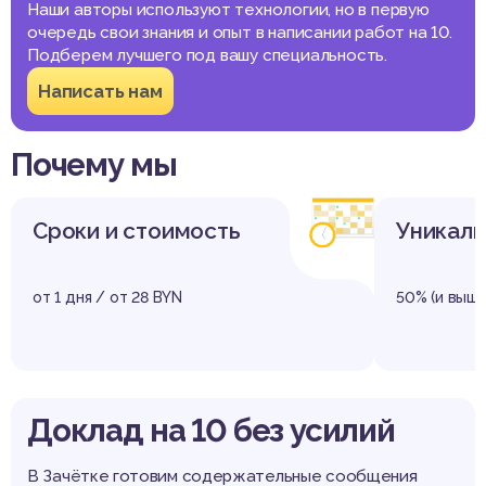
Наши авторы используют технологии, но в первую
очередь свои знания и опыт в написании работ на 10.
Подберем лучшего под вашу специальность.
Написать нам
Почему мы
Сроки и стоимость
Уникаль
от 1 дня / от 28 BYN
50% (и выше
Доклад на 10 без усилий
В Зачётке готовим содержательные сообщения