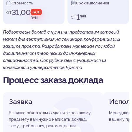
Стоимость
Срок выполнения
31,00
от
34,10
1
от
дня
BYN
Подготовим доклад с нуля или предоставим готовый
макет для выступления на семинаре, конференции или
защите проекта. Разработаем материал по любой
дисциплине: от творческих до инженерных
специальностей. Сотрудничаем с учащимися из
колледжей и университетов Бреста.
Процесс заказа доклада
З
Заявка
Испол
В заявке обязательно укажите по какому
Менеджер д
предмету вам нужно написать доклад,
вашему пр
тему, требования, рекомендации.