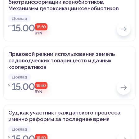
биотрансформации ксенобиотиков.
Механизмы детоксикации ксенобиотиков
Доклад
15.00
от
16,50
BYN
Правовой режим использования земель
садоводческих товариществ и дачных
кооперативов
Доклад
15.00
от
16,50
BYN
Суд как участник гражданского процесса
именно реформы за последнее время
Доклад
15.00
от
16,50