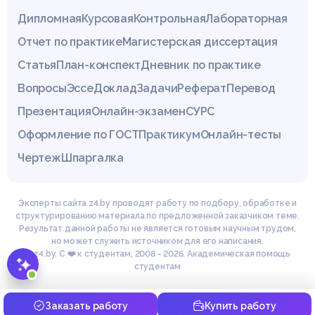
Дипломная
Курсовая
Контрольная
Лабораторная
Отчет по практике
Магистерская диссертация
Статья
План-конспект
Дневник по практике
Вопросы
Эссе
Доклад
Задачи
Реферат
Перевод
Презентация
Онлайн-экзамен
СУРС
Оформление по ГОСТ
Практикум
Онлайн-тесты
Чертеж
Шпаргалка
Эксперты сайта z4.by проводят работу по подбору, обработке и
💡 Подскажу по курсовым,
структурированию материала по предложенной заказчиком теме.
дипломам и другим работам.
Результат данной работы не является готовым научным трудом,
но может служить источником для его написания.
© z4.by. С ❤️ к студентам, 2008 - 2026. Академическая помощь
студентам
Заказать работу
Купить работу